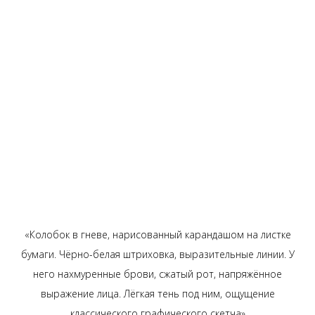
«Колобок в гневе, нарисованный карандашом на листке
бумаги. Чёрно-белая штриховка, выразительные линии. У
него нахмуренные брови, сжатый рот, напряжённое
выражение лица. Лёгкая тень под ним, ощущение
классического графического скетча»