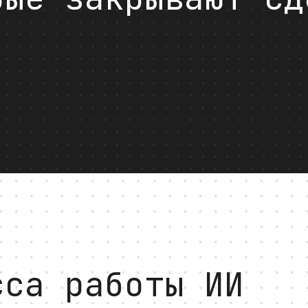
Сбор данных из различных
источников
сса работы ИИ