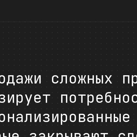
одажи сложных п
зирует потребно
онализированные
рые закрывают сд