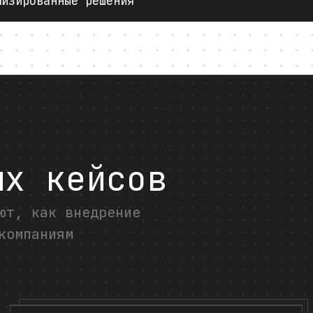
лизированные решения
Tilda Publishi
ых кейсов
ют, как внедрение
компаниям
Полнота анализа
rec1094774816