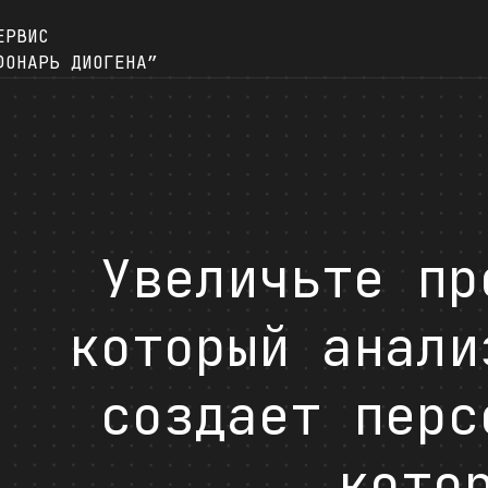
ЕРВИС
ФОНАРЬ ДИОГЕНА”
Увеличьте пр
который анали
создает перс
кото